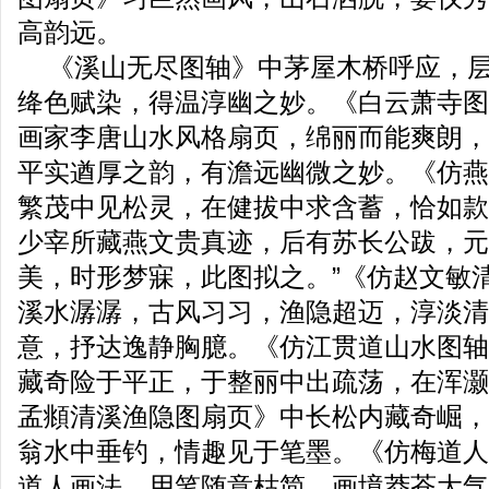
高韵远。
《溪山无尽图轴》中茅屋木桥呼应，
绛色赋染，得温淳幽之妙。《白云萧寺图
画家李唐山水风格扇页，绵丽而能爽朗，
平实遒厚之韵，有澹远幽微之妙。《仿燕
繁茂中见松灵，在健拔中求含蓄，恰如款
少宰所藏燕文贵真迹，后有苏长公跋，元
美，时形梦寐，此图拟之。”《仿赵文敏
溪水潺潺，古风习习，渔隐超迈，淳淡清
意，抒达逸静胸臆。《仿江贯道山水图轴
藏奇险于平正，于整丽中出疏荡，在浑灏
孟頫清溪渔隐图扇页》中长松内藏奇崛，
翁水中垂钓，情趣见于笔墨。《仿梅道人
道人画法，用笔随意枯简，画境莽苍大气