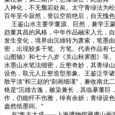
入神化，不无颓宕处矣。太守青绿法为松
百年至今寂然，誉以空前绝后，自无愧色
王鉴山水主要学董源、巨然，兼学王
趋董其昌的风格，中年作品融宋入元，自
发生变化，境界由沉雄转为萧索，笔墨由
密，出现较多干笔、方笔。代表作品有七
山图轴》和七十八岁《关山秋霁图》等。
水墨山水笔法细密，丘壑奇妙，其青绿山
设色，取元人丘壑造型形象。王鉴泛学诸
散平淡”和三赵的“刻画细谨”，兼收南北
格是“沉雄古逸，皴染兼长，其临摹董巨
作，仍能纤不伤雅，绰有余妍；青绿设色
盎然纸墨间。”
在“集古大成——上海博物馆藏虞山画