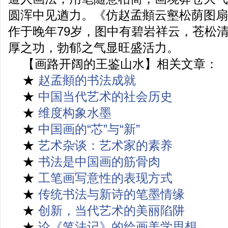
圆浑中见遒力。《仿赵孟頫云壑松荫图扇
作于晚年79岁，图中有碧岩祥云，苍松
厚之功，勃郁之气显旺盛活力。
【画路开阔的王鉴山水】相关文章：
★
赵孟頫的书法成就
★
中国当代艺术的社会历史
★
维度构象水墨
★
中国画的“芯”与“新”
★
艺术杂谈：艺术家的素养
★
书法是中国画的筋骨肉
★
工笔画写意性的表现方式
★
传统书法与新诗的笔墨情缘
★
创新，当代艺术的美丽陷阱
★
论《笔法记》的绘画美学思想