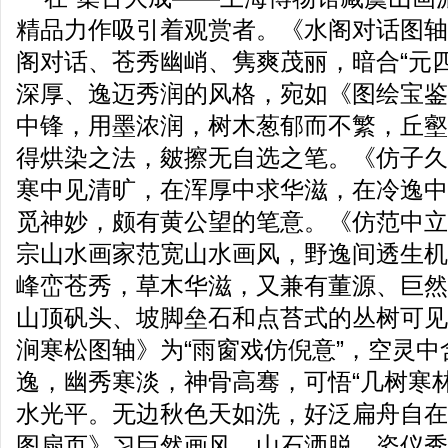
精品力作吸引着观赏者。《水阁对话图轴
阁对话、苍秀幽峭、隽爽茂丽，暗合“元
深厚、逸迈秀润的风格，宛如《图绘宝鉴
中锋，用墨浓润，树木葱郁而不繁，丘壑
得烘染之法，皴擦无自选之笔。《仿子久
寒中见清旷，在浑厚中求华滋，在冷逸中
觅神妙，颇有黄公望的笔意。《仿范中立
宗山水画家范宽山水画风，野逸间透生机
峰峦苍秀，草木华滋，又兼有董源、巨然
山顶矾头、坡脚垒石和点苔式的丛树可见
涧寒松图轴》为“雨窗戏仿倪意”，空灵
逸，幽秀寒淡，神骨高骞，可悟“几树寒
水光平。无边秋色天如洗，好泛扁舟自在
图扇页》习巨然画风，山石洒脱，姿仪秀