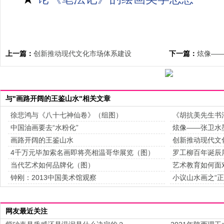
上一篇：
创新推动现代文化市场体系建设
下一篇：
炫像—
与"画路开阔的王鉴山水"相关文章
徐悲鸿与《八十七神仙卷》（组图）
《胡抗美先生书
中国油画要去“水粉化”
炫像——张卫水
画路开阔的王鉴山水
创新推动现代文
4千万元毕加索名画即将亮相温哥华展览（图）
罗工柳百年诞辰
当代艺术如何品牌化（图）
艺术教育如何面
钟刚：2013中国美术馆观察
小议山水画之“正
网友最近关注