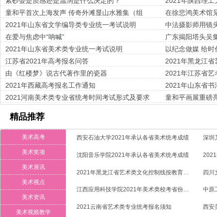
紫砂壶是质感还是温润是什么决定的？
2021年陕西理
童和平首次上海发声 传奇外滩显山水雅集（组
在徐悲鸿美术馆
图）
来（组图）
2021年山东省文学编导类专业统一考试说明
中法摄影师用镜
在爱与焦虑中“呐喊”
广东揭阳塔头吴
2021年山东省美术类专业统一考试说明
以纪念做媒 给时
年纪念特展在沪
江苏省2021年高考报名问答
2021年黑龙江
的通知
由《红楼梦》说古代著作里的瓷器
2021年江苏省
2021年西藏高考报名工作通知
2021年山东省
2021河南美术类专业省统考时间考试形式及要求
童和平画展重磅
精品推荐
美术高考
西安石油大学2021年承认各省美术统考成绩
深圳
美术奖项
沈阳音乐学院2021年承认各省美术统考成绩
美术展讯
2021年黑龙江省艺术类文化控制线按教育部规定执行
美术视点
江西应用科技学院2021年美术类校考省份与专业
中原
美术资讯
2021云南省艺术类专业统考报名须知
美术视频教学