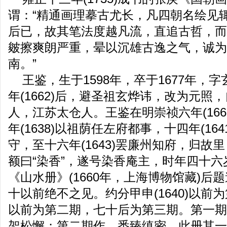
谓：“精通画理摹古尤长，凡四朝名绘见
后已，故其笔法度越凡流，直追古哲，而
皴擦爽朗严重，晕以沉雄古逸之气，诚为
南。”
王鉴，生于1598年，卒于1677年，
年(1662)后，避圣祖玄烨讳，改为元照
人，江苏太仓人。王鉴在明崇祯六年(166
年(1638)以祖荫任左府都事，十四年(16
守，至十六年(1643)罢廉州知府，归故
额曰“染香”，遂号染香庵主，时年四十
《山水册》(1660年，上海博物馆藏)后
十以前绝不之见。约分甲申(1640)以前为第
以前为第二期，七十后为第三期。第一期
架松懈；第二期作，悉臻缜密，此册其一